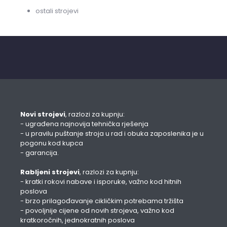
ostali strojevi
Novi strojevi
, razlozi za kupnju:
- ugrađena najnovija tehnička rješenja
- u pravilu puštanje stroja u rad i obuka zaposlenika je u
pogonu kod kupca
- garancija.
Rabljeni strojevi
, razlozi za kupnju:
- kratki rokovi nabave i isporuke, važno kod hitnih
poslova
- brzo prilagođavanje cikličkim potrebama tržišta
- povoljnije cijene od novih strojeva, važno kod
kratkoročnih, jednokratnih poslova