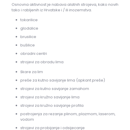
Osnovna aktivnost je nabava alatnih strojeva, kako novih
tako i rabljenih iz Hrvatske i / ili inozemstva.
tokarilice
glodalice
brusilice
bušilice
obradni centri
strojevi za obradu lima
škare za lim
preše za kutno savijanje lima (apkant preše)
strojevi za kutno savijanje zamahom
strojevi za kružno savijanje lima
strojevi za kružno savijanje profila
postrojenja za rezanje plinom, plazmom, laserom,
vodom
strojevi za probijanje i odsijecanje