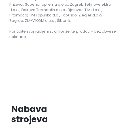
Križevci; Superior oprema d.o.o., Zagreb;Tehno-elektro
d.o.o., Đakovo;Termoplin d.o.o., Bjelovar; TIM d.o.o.,
Pitomača; TIM Topusko d.d., Topusko; Ziegler d.o.o.,
Zagreb; ZM-VIKOM d.o.o., Šibenik;
Ponudite svoj rabljeni stroj koji želite prodati – bez obveze i
naknade.
Nabava
strojeva