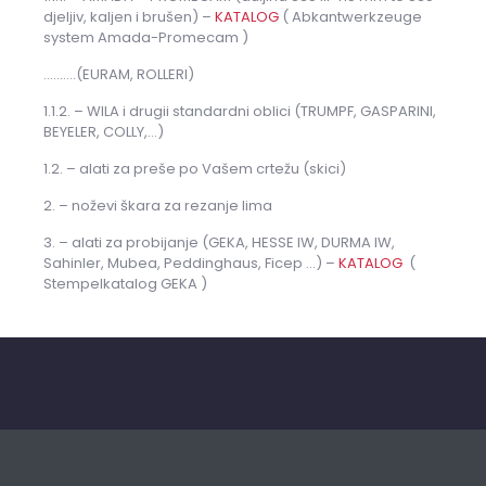
djeljiv, kaljen i brušen) –
KATALOG
( Abkantwerkzeuge
system Amada-Promecam )
……….(EURAM, ROLLERI)
1.1.2. – WILA i drugii standardni oblici (TRUMPF, GASPARINI,
BEYELER, COLLY,…)
1.2. – alati za preše po Vašem crtežu (skici)
2. – noževi škara za rezanje lima
3. – alati za probijanje (GEKA, HESSE IW, DURMA IW,
Sahinler, Mubea, Peddinghaus, Ficep …) –
KATALOG
(
Stempelkatalog GEKA )