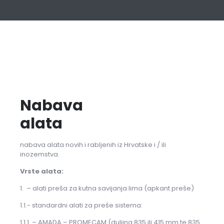
Nabava
alata
nabava alata novih i rabljenih iz Hrvatske i / ili
inozemstva.
Vrste alata:
1. – alati preša za kutna savijanja lima (apkant preše)
1.1.- standardni alati za preše sistema:
1.1.1. – AMADA – PROMECAM (duljina 835 ili 415 mm te 835