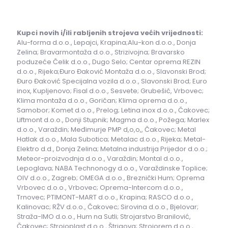
Kupci novih i/ili rabljenih strojeva većih vrijednosti:
Alu-forma d.o.o., Lepajci, Krapina;Alu-kon d.o.o., Donja
Zelina; Bravarmontaža d.o.o., Strizivojna; Bravarsko
poduzeće Čelik d.o.o., Dugo Selo; Centar oprema REZIN
d.o.o., Rijeka;Đuro Đaković Montaža d.o.o., Slavonski Brod;
Đuro Đaković Specijalna vozila d.o.o., Slavonski Brod; Euro
inox, Kupljenovo; Fisal d.o.o., Sesvete; Grubešić, Vrbovec;
Klima montaža d.o.o., Goričan; Klima oprema d.o.o.,
Samobor; Komet d.o.o., Prelog; Letina inox d.o.o., Čakovec;
Liftmont d.o.o., Donji Stupnik; Magma d.o.o., Požega; Marlex
d.o.o., Varaždin; Međimurje PMP d,o,o,, Čakovec; Metal
Hatlak d.o.o., Mala Subotica; Metalac d.o.o., Rijeka; Metal-
Elektro d.d., Donja Zelina; Metalna industrija Prijedor d.o.o.;
Meteor-proizvodnja d.o.o., Varaždin; Montal d.o.o.,
Lepoglava; NABA Technonogy d.o.o., Varaždinske Toplice;
OIV d.o.o., Zagreb; OMEGA d.o.o., Breznički Hum; Oprema
Vrbovec d.o.o., Vrbovec; Oprema-Intercom d.o.o.,
Trnovec; PTIMONT-MART d.o.o., Krapina; RASCO d.o.o.,
Kalinovac; RŽV d.o.o., Čakovec; Sirovina d.o.o., Bjelovar;
Straža-IMO d.o.o., Hum na Sutli; Strojarstvo Branilović,
Čakovec; Strojoplast d.o.o., Štrigova; Strojorem d.o.o.,