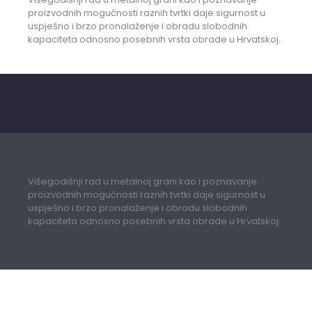
proizvodnih mogućnosti raznih tvrtki daje sigurnost u
uspješno i brzo pronalaženje i obradu slobodnih
kapaciteta odnosno posebnih vrsta obrade u Hrvatskoj.
Višegodišnji rad u metalnoj grani kao i poznavanje
proizvodnih mogućnosti raznih tvrtki daje sigurnost u
uspješno i brzo pronalaženje i obradu slobodnih
kapaciteta odnosno posebnih vrsta obrade u Hrvatskoj.