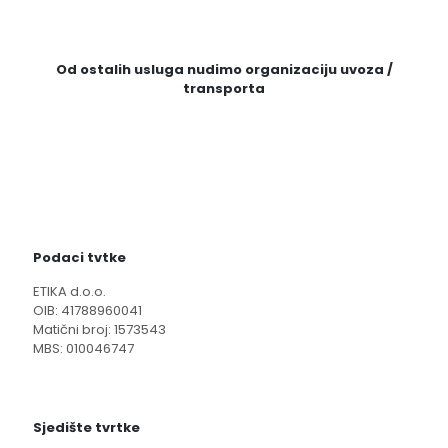
Od ostalih usluga nudimo organizaciju uvoza /
transporta
Podaci tvtke
ETIKA d.o.o.
OIB: 41788960041
Matični broj: 1573543
MBS: 010046747
Sjedište tvrtke